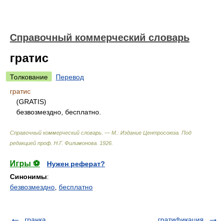
Справочный коммерческий словарь
гратис
Толкование
Перевод
гратис
(GRATIS)
безвозмездно, бесплатно.
Справочный коммерческий словарь. — М.: Издание Центросоюза
.
Под
редакцией проф. Н.Г. Филимонова
.
1926
.
Игры ⚽
Нужен реферат?
Синонимы
:
безвозмездно
,
бесплатно
гранка
гратификация