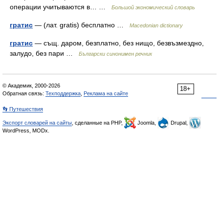
операции учитываются в… …
Большой экономический словарь
гратис
— (лат. gratis) бесплатно …
Macedonian dictionary
гратис
— същ. даром, безплатно, без нищо, безвъзмездно,
залудо, без пари …
Български синонимен речник
© Академик, 2000-2026
18+
Обратная связь:
Техподдержка
,
Реклама на сайте
👣 Путешествия
Экспорт словарей на сайты
, сделанные на PHP,
Joomla,
Drupal,
WordPress, MODx.